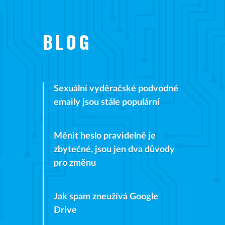
BLOG
Sexuální vyděračské podvodné
emaily jsou stále populární
Měnit heslo pravidelně je
zbytečné, jsou jen dva důvody
pro změnu
Jak spam zneužívá Google
Drive