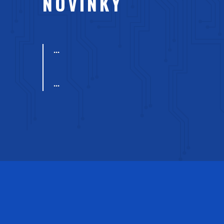
NOVINKY
...
...